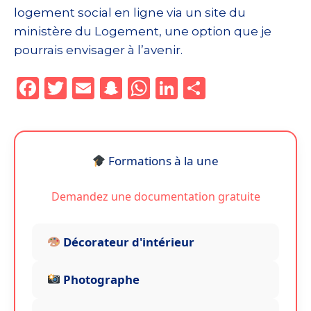
logement social en ligne via un site du
ministère du Logement, une option que je
pourrais envisager à l’avenir.
F
T
E
S
W
Li
P
a
w
m
n
h
n
ar
c
it
ai
a
a
k
ta
e
te
l
p
ts
e
g
Formations à la une
b
r
c
A
dI
er
o
h
p
n
Demandez une documentation gratuite
o
a
p
k
t
Décorateur d'intérieur
Photographe