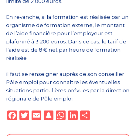
limite de 2 000 euros.
En revanche, si la formation est réalisée par un
organisme de formation externe, le montant
de l’aide financière pour l’employeur est
plafonné à 3 200 euros. Dans ce cas, le tarif de
l’aide est de 8 € net par heure de formation
réalisée.
il faut se renseigner auprès de son conseiller
Pôle emploi pour connaître les éventuelles
situations particulières prévues par la direction
régionale de Pôle emploi.
F
T
E
S
W
Li
P
a
w
m
n
h
n
ar
c
it
ai
a
a
k
ta