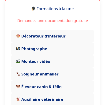
e
te
l
p
ts
e
g
Formations à la une
b
r
c
A
dI
er
o
h
p
n
Demandez une documentation gratuite
o
a
p
k
t
Décorateur d'intérieur
Photographe
Monteur vidéo
Soigneur animalier
Éleveur canin & félin
Auxiliaire vétérinaire