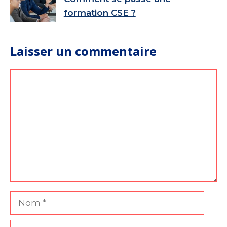
formation CSE ?
Laisser un commentaire
Commentaire
Nom
E-