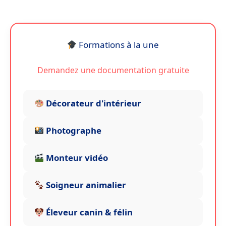
a
w
m
n
h
n
ar
c
it
ai
a
a
k
ta
e
te
l
p
ts
e
g
Formations à la une
b
r
c
A
dI
er
o
h
p
n
Demandez une documentation gratuite
o
a
p
k
t
Décorateur d'intérieur
Photographe
Monteur vidéo
Soigneur animalier
Éleveur canin & félin